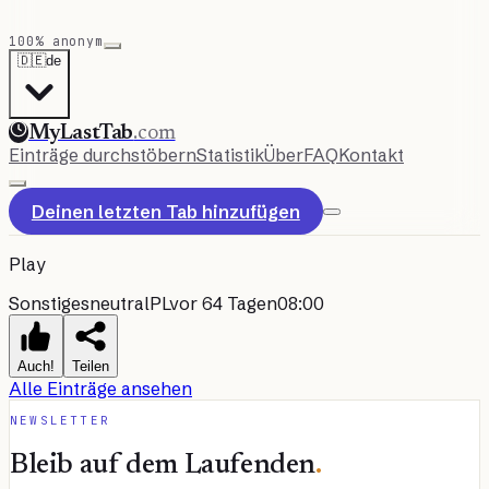
100% anonym
🇩🇪
de
MyLastTab
.com
Einträge durchstöbern
Statistik
Über
FAQ
Kontakt
Deinen letzten Tab hinzufügen
Play
Sonstiges
neutral
PL
vor 64 Tagen
08:00
Auch!
Teilen
Alle Einträge ansehen
NEWSLETTER
Bleib auf dem Laufenden
.