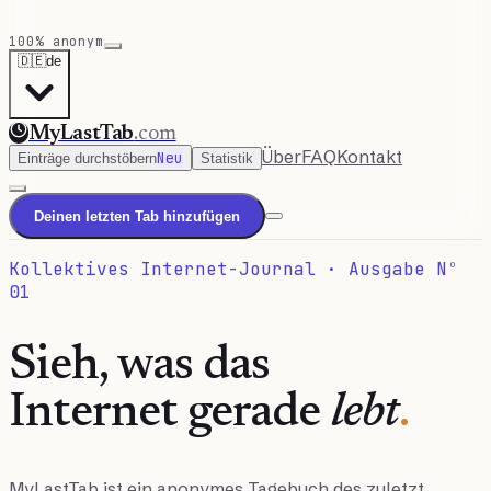
100% anonym
🇩🇪
de
MyLastTab
.com
Über
FAQ
Kontakt
Neu
Einträge durchstöbern
Statistik
Deinen letzten Tab hinzufügen
Kollektives Internet-Journal · Ausgabe Nº
01
Sieh, was das
Internet gerade
lebt
.
MyLastTab ist ein anonymes Tagebuch des zuletzt