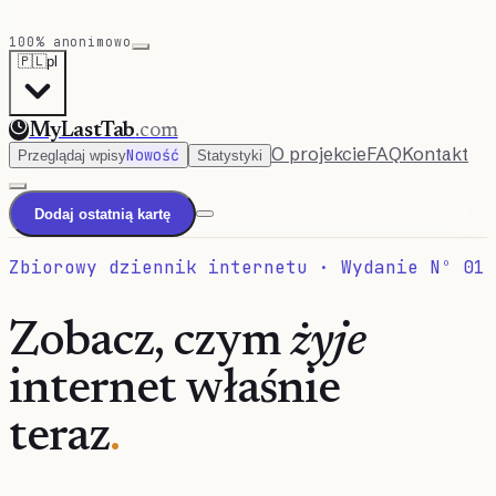
100% anonimowo
🇵🇱
pl
MyLastTab
.com
O projekcie
FAQ
Kontakt
Nowość
Przeglądaj wpisy
Statystyki
Dodaj ostatnią kartę
Zbiorowy dziennik internetu · Wydanie Nº 01
Zobacz, czym
żyje
internet właśnie
teraz
.