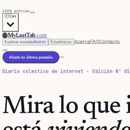
100% anónimo
🇪🇸
es
MyLastTab
.com
Acerca
FAQ
Contacto
Nuevo
Explorar entradas
Estadísticas
Añade tu última pestaña
Diario colectivo de internet · Edición Nº 01
Mira lo que 