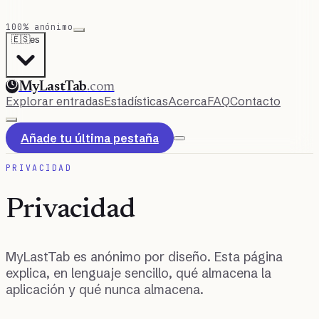
100% anónimo
🇪🇸
es
MyLastTab
.com
Explorar entradas
Estadísticas
Acerca
FAQ
Contacto
Añade tu última pestaña
PRIVACIDAD
Privacidad
MyLastTab es anónimo por diseño. Esta página
explica, en lenguaje sencillo, qué almacena la
aplicación y qué nunca almacena.