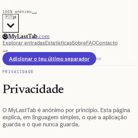
100% anónimo
🇵🇹
pt
MyLastTab
.com
Explorar entradas
Estatísticas
Sobre
FAQ
Contacto
Adicionar o teu último separador
PRIVACIDADE
Privacidade
O MyLastTab é anónimo por princípio. Esta página
explica, em linguagem simples, o que a aplicação
guarda e o que nunca guarda.