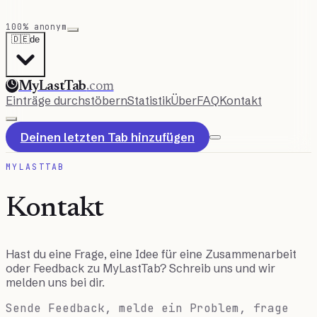
100% anonym
🇩🇪
de
MyLastTab
.com
Einträge durchstöbern
Statistik
Über
FAQ
Kontakt
Deinen letzten Tab hinzufügen
MYLASTTAB
Kontakt
Hast du eine Frage, eine Idee für eine Zusammenarbeit
oder Feedback zu MyLastTab? Schreib uns und wir
melden uns bei dir.
Sende Feedback, melde ein Problem, frage