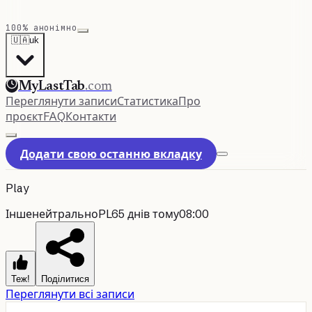
100% анонімно
🇺🇦
uk
MyLastTab
.com
Переглянути записи
Статистика
Про
проєкт
FAQ
Контакти
Додати свою останню вкладку
Play
Інше
нейтрально
PL
65 днів тому
08:00
Теж!
Поділитися
Переглянути всі записи