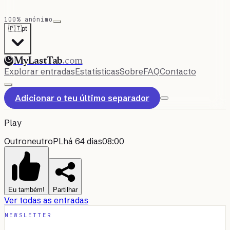
100% anónimo
🇵🇹
pt
MyLastTab
.com
Explorar entradas
Estatísticas
Sobre
FAQ
Contacto
Adicionar o teu último separador
Play
Outro
neutro
PL
há 64 dias
08:00
Eu também!
Partilhar
Ver todas as entradas
NEWSLETTER